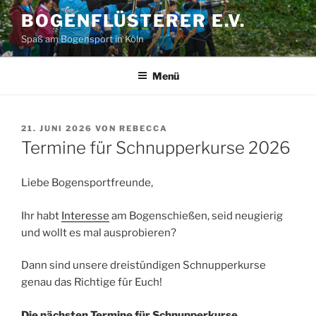
Zum
BOGENFLÜSTERER E.V.
Inhalt
Spaß am Bogensport in Köln
springen
Menü
VERÖFFENTLICHT
21. JUNI 2026
VON
REBECCA
AM
Termine für Schnupperkurse 2026
Liebe Bogensportfreunde,
Ihr habt
Interesse
am Bogenschießen, seid neugierig
und wollt es mal ausprobieren?
Dann sind unsere dreistündigen Schnupperkurse
genau das Richtige für Euch!
Die nächsten Termine für Schnupperkurse