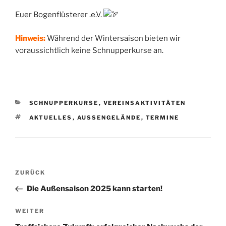
Euer Bogenflüsterer .e.V.
Hinweis:
Während der Wintersaison bieten wir
voraussichtlich keine Schnupperkurse an.
KATEGORIEN
SCHNUPPERKURSE
,
VEREINSAKTIVITÄTEN
SCHLAGWÖRTER
AKTUELLES
,
AUSSENGELÄNDE
,
TERMINE
Beitragsnavigation
Vorheriger
ZURÜCK
Beitrag
Die Außensaison 2025 kann starten!
Nächster
WEITER
Beitrag